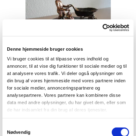
Denne hjemmeside bruger cookies
Vi bruger cookies til at tilpasse vores indhold og
Tupilykker i forårshumør
annoncer, til at vise dig funktioner til sociale medier og til
at analysere vores trafik. Vi deler også oplysninger om
Solgt
din brug af vores hjemmeside med vores partnere inden
for sociale medier, annonceringspartnere og
analysepartnere. Vores partnere kan kombinere disse
data med andre oplysninger, du har givet dem, eller som
de har indsamlet fra din brug af deres tjenester.
Samtykkevalg
Nødvendig